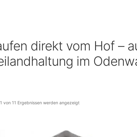
Mein Konto
Sample Page
Über uns
 widerrufen
Wachteleier – Herkunft, Vorteile und Verwend
teleier aus dem Odenwald im Fernsehen
Warenkorb
aufen direkt vom Hof – a
eilandhaltung im Odenw
1 von 11 Ergebnissen werden angezeigt