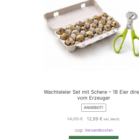
Wachteleier Set mit Schere – 18 Eier dire
vom Erzeuger
ANGEBOT!
Ursprünglicher
Aktueller
14,99
€
12,99
€
inkl. MwSt.
Preis
Preis
zzgl.
Versandkosten
war:
ist:
14,99 €
12,99 €.