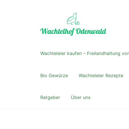
Zur
Zum
Navigation
Inhalt
springen
springen
Wachteleier kaufen – Freilandhaltung 
Bio Gewürze
Wachteleier Rezepte
Ratgeber
Über uns
Start
Allgemeine Geschäftsbedingungen 