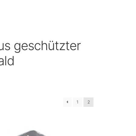
ung
us geschützter
ald
1
2