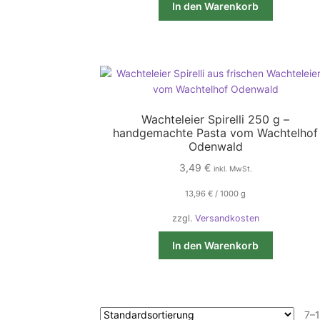
In den Warenkorb
Wachteleier Spirelli 250 g –
handgemachte Pasta vom Wachtelhof
Odenwald
3,49
€
inkl. MwSt.
13,96
€
/
1000
g
zzgl.
Versandkosten
In den Warenkorb
7–1