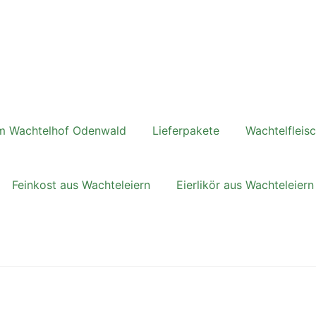
vom Wachtelhof Odenwald
Lieferpakete
Wachtelfleis
Feinkost aus Wachteleiern
Eierlikör aus Wachteleiern
und Kundeninformationen
Bildnachweise & Bildlizenzen