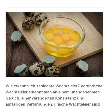
Mein Konto
Sample Page
Über uns
Versand & Zahlungsbedingungen
Vertrag widerrufen
Wachteleier – Herkunft, Vorteile und Verwendung
Wachteleier Rezepte
Wie erkenne ich schlechte Wachteleier? Verdorbene
Wachteleier erkennt man an einem unangenehmen
Wachteln und Wachteleier aus dem Odenwald im
Geruch, einer veränderten Konsistenz und
Fernsehen
auffälligen Verfärbungen. Frische Wachteleier sind