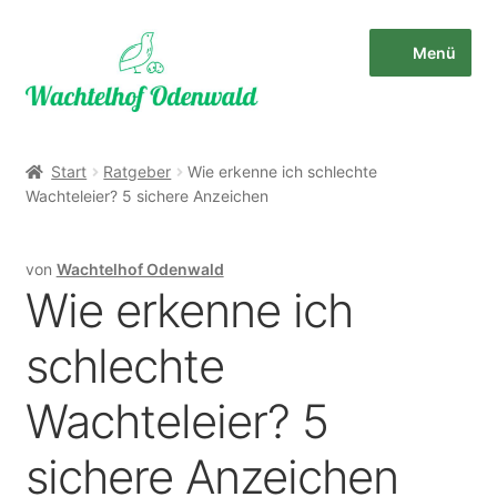
Zur
Zum
Menü
Navigation
Inhalt
springen
springen
Start
Start
Ratgeber
Wie erkenne ich schlechte
Wachteleier? 5 sichere Anzeichen
Allgemeine Geschäftsbedingungen und
Kundeninformationen
von
Wachtelhof Odenwald
Bildnachweise & Bildlizenzen
Wie erkenne ich
Datenschutzerklärung
schlechte
Wachteleier? 5
Impressum
sichere Anzeichen
Kasse